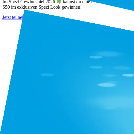
Im
Spezi Gewinnspiel 2026
kannst du eine neue Vespa Sprint
S50 im exklusiven Spezi Look gewinnen!
Jetzt teilnehmen!