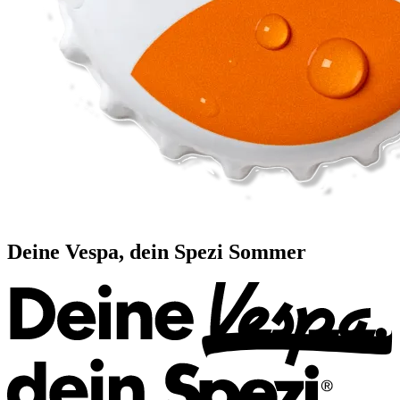
Deine Vespa, dein Spezi Sommer